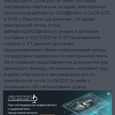
накладная от 23.08.2021 № ЭВ857922 была
направлена ответчиком на адрес электронной
почты истца sakhastroy-2002@inbox.ru 24.08.2021
в 13-19 ч. При этом суд отмечает, что адрес
электронной почты истца
sakhastroy2002@inbox.ru указан в договоре
поставки от 29.07.2021 № 11-317 (в реквизитах
сторон); п. 6.7. данного договора
предусматривает обмен информацией между
посредством переписки по электронной почте.
На основании представленных документов суд
приходит к выводу, что ответчик направил груз
в адрес ответчика, о чем уведомил его по
электронной почте 24.08.2021. В связи с
указанными обстоятельствами довод
представителя истца в судебном заседании о
том, что к ответу на его претензию от 23.08.2021,
ответчиком не были приложены документы об
При исследовании видеозаписи
и аудиозаписи,
отправке груза, судом отклоняется.]
продолжительность