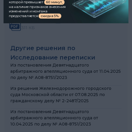
которой превышает
60 минут,
на наличие признаков внесения
изменений и монтажа
Документы
предоставляется
скидка 5%.
А58-7145-2021__20221024
311 КБ
Другие решения по
Исследование переписки
Из постановления Девятнадцатого
арбитражного апелляционного суда от 11.04.2025
по делу № А08-8751/2023
Из решения Железнодорожного городского
суда Московской области от 07.08.2025 по
гражданскому делу № 2-2487/2025
Из постановления Девятнадцатого
арбитражного апелляционного суда от
10.04.2025 по делу № А08-8751/2023