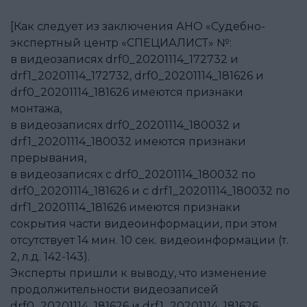
[Как следует из заключения АНО «Судебно-
экспертный центр «СПЕЦИАЛИСТ» №:
в видеозаписях drf0_20201114_172732 и
drf1_20201114_172732, drf0_20201114_181626 и
drf0_20201114_181626 имеются признаки
монтажа,
в видеозаписях drf0_20201114_180032 и
drf1_20201114_180032 имеются признаки
прерывания,
в видеозаписях с drf0_20201114_180032 по
drf0_20201114_181626 и с drf1_20201114_180032 по
drf1_20201114_181626 имеются признаки
сокрытия части видеоинформации, при этом
отсутствует 14 мин. 10 сек. видеоинформации (т.
2, л.д. 142-143).
Эксперты пришли к выводу, что изменение
продолжительности видеозаписей
drf0_20201114_181626 и drf1_20201114_181626