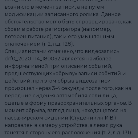
возникло в момент записи, а не путем
модификации записанного ролика. Данное
обстоятельство могло быть спровоцировано, как
сбоем в работе регистратора (например,
потерей питания), так и его умышленным
отключением (т. 2, л.д. 128).
Специалистами отмечено, что видеозапись
drf0_20201114_180032 является наиболее
информативной при описании событий,
предшествующих «обрыву» записи событий и
действий, при этом обрыв видеозаписи
произошел через 3-4 секунды после того, как на
передние сиденья автомобиля сели лица,
одетые в форму правоохранительных органов. В
момент обрыва, взгляд лица, находящегося на
пассажирском сидении (Студеникин И.В.)
направлен в камеру устройства, а левая рука
тянется в сторону его расположения (т. 2, л.д. 131).