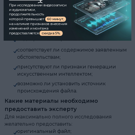
экспертиза.
При исследовании видеозаписи
и аудиозаписи,
Именно экспертное исследование позволяет
продолжительность
которой превышает
60 минут,
установить:
на наличие признаков внесения
имеются ли признаки монтажа;
изменений и монтажа
предоставляется
скидка 5%.
подвергался ли файл изменениям;
соответствует ли содержимое заявленным
обстоятельствам;
присутствуют ли признаки генерации
искусственным интеллектом;
возможно ли установить источник
происхождения файла.
Какие материалы необходимо
предоставить эксперту
Для максимально полного исследования
желательно предоставить:
оригинальный файл;